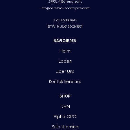
2993LM Barendrecht
info@cerebra-nootropics.com
KVK: 89830490
BTW: NL865125624B01
NAVIGIEREN
Heim
Laden
Uber Uns
Kontaktiere uns
SHOP
DHM
Alpha GPC
Sulbutiamine