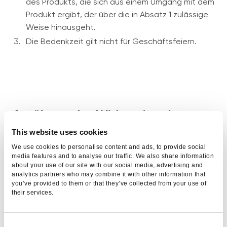
des Produkts, die sich aus einem Umgang mit dem
Produkt ergibt, der über die in Absatz 1 zulässige
Weise hinausgeht.
Die Bedenkzeit gilt nicht für Geschäftsfeiern.
Ausübung des Widerrufsrechts
durch den Verbraucher und die
This website uses cookies
damit verbundenen Kosten
We use cookies to personalise content and ads, to provide social
media features and to analyse our traffic. We also share information
about your use of our site with our social media, advertising and
Macht der Verbraucher von seinem
analytics partners who may combine it with other information that
Widerrufsrecht Gebrauch, muss er dies Cerebra
you’ve provided to them or that they’ve collected from your use of
their services.
innerhalb der Widerrufsfrist mittels des Muster-
Widerrufsformulars oder auf andere
unmissverständliche Weise mitteilen.
C