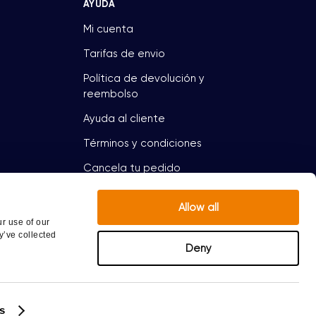
AYUDA
Mi cuenta
Tarifas de envio
Política de devolución y
reembolso
Ayuda al cliente
Términos y condiciones
Cancela tu pedido
Allow all
r use of our
y’ve collected
 No debe utilizar la información contenida en este
Deny
 Si tiene o sospecha que tiene un problema
s