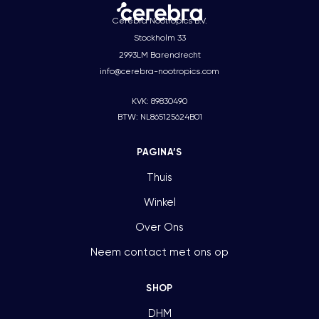
Cerebra Nootropics B.V.
Stockholm 33
2993LM Barendrecht
info@cerebra-nootropics.com
KVK: 89830490
BTW: NL865125624B01
PAGINA’S
Thuis
Winkel
Over Ons
Neem contact met ons op
SHOP
DHM