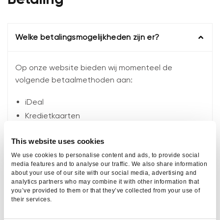
Welke betalingsmogelijkheden zijn er?
Op onze website bieden wij momenteel de
volgende betaalmethoden aan:
iDeal
Kredietkaarten
Klarna
This website uses cookies
We werken momenteel aan het uitbreiden van ons
We use cookies to personalise content and ads, to provide social
assortiment betaalmethoden om al onze klanten
media features and to analyse our traffic. We also share information
about your use of our site with our social media, advertising and
tegemoet te komen!
analytics partners who may combine it with other information that
you’ve provided to them or that they’ve collected from your use of
their services.
Kortingscodes