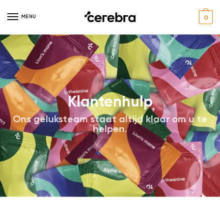
MENU
0
Klantenhulp
Ons geluksteam staat altijd klaar om u te
helpen.